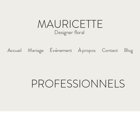
MAURICETTE
Designer floral
Accueil
Mariage
Événement
À propos
Contact
Blog
PROFESSIONNELS