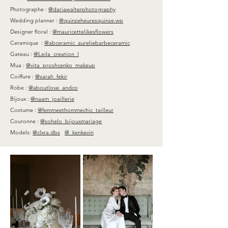
Ph
otographe :
@dariawalterphotography
Wedding planner :
@quinzeheuresquinze.wp
Designer floral :
@mauricettelikesflowers
Ceramique :
@abceramic_aureliebarbeceramic
Gateau :
@
Leila_creation_l
Mua :
@vita_proshcenko_makeup
Coiffure :
@sarah_fekir
Robe :
@aboutlove_andco
Bijoux :
@naam_joaillerie
Costume :
@femmeethommechic_tailleur
Couronne :
@sohelo_bijouxmariage
Models:
@clxra.dbs
@_kenkevin